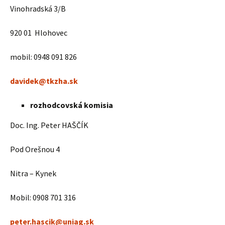
Vinohradská 3/B
920 01 Hlohovec
mobil: 0948 091 826
davidek@tkzha.sk
rozhodcovská komisia
Doc. Ing. Peter HAŠČÍK
Pod Orešnou 4
Nitra – Kynek
Mobil: 0908 701 316
peter.hascik@uniag.sk