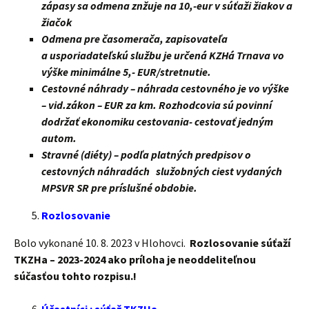
zápasy sa odmena znžuje na 10,-eur v súťaži žiakov a
žiačok
Odmena pre časomerača, zapisovateľa
a usporiadateľskú službu je určená KZHá Trnava vo
výške minimálne 5,- EUR/stretnutie.
Cestovné náhrady – náhrada cestovného je vo výške
– vid.zákon – EUR za km. Rozhodcovia sú povinní
dodržať ekonomiku cestovania- cestovať jedným
autom.
Stravné (diéty) – podľa platných predpisov o
cestovných náhradách služobných ciest vydaných
MPSVR SR pre príslušné obdobie.
Rozlosovanie
Bolo vykonané 10. 8. 2023 v Hlohovci.
Rozlosovanie súťaží
TKZHa – 2023-2024 ako príloha je neoddeliteľnou
súčasťou tohto rozpisu.!