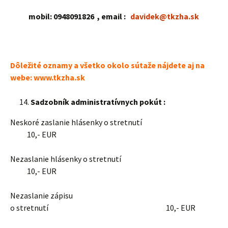
mobil:
0948091826
,
email :
davidek@tkzha.sk
Dôležité oznamy a všetko okolo sútaže nájdete aj na
webe:
www.tkzha.sk
Sadzobník administratívnych pokút :
Neskoré zaslanie hlásenky o stretnutí
10,- EUR
Nezaslanie hlásenky o stretnutí
10,- EUR
Nezaslanie zápisu
o stretnutí 10,- EUR