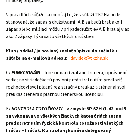
mladšej prípravky.
V pravidlách súťaže sa mení aj to, že v súťaži TKZHa bude
stanovené, že zápas s družstvami A,B sa budú brat ako 1
zápas alebo ml.žiaci môžu v prípadedružstiev A,B hrat aj viac
ako 2 zápasy. Týka sa to všetkých družstiev.
Klub / oddiel / je povinný zaslať súpisku do začiatku
súťaže na e-mailovú adresu
:
davidek@tkzha.sk
C/
FUNKCIONÁRI –
funkcionári (vrátane trénera) oprávnení
sedieť na striedačke sú povinní pred stretnutím predložiť
rozhodcovi svoj platný registračný preukaz a tréner aj svoj
preukaz trénera s platnou trénerskou licenciou.
E/
KONTROLA TOTOŽNOSTI –
v zmysle SP SZH čl. 42 bod 5
sa vykonáva vo všetkých žiackych kategóriách tesne
pred stretnutím fyzická kontrola totožnosti všetkých
hráčov – hráčok. Kontrolu vykonáva delegovaný