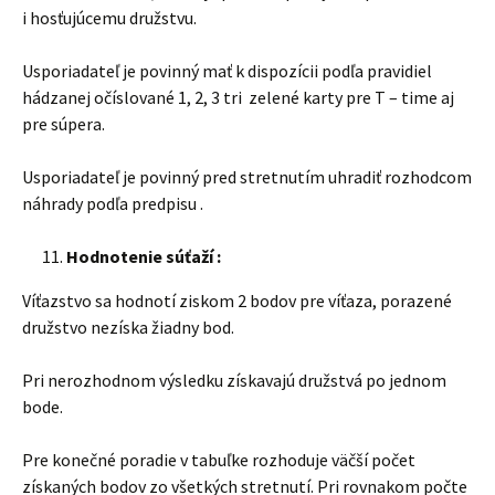
i hosťujúcemu družstvu.
Usporiadateľ je povinný mať k dispozícii podľa pravidiel
hádzanej očíslované 1, 2, 3 tri zelené karty pre T – time aj
pre súpera.
Usporiadateľ je povinný pred stretnutím uhradiť rozhodcom
náhrady podľa predpisu .
Hodnotenie súťaží :
Víťazstvo sa hodnotí ziskom 2 bodov pre víťaza, porazené
družstvo nezíska žiadny bod.
Pri nerozhodnom výsledku získavajú družstvá po jednom
bode.
Pre konečné poradie v tabuľke rozhoduje väčší počet
získaných bodov zo všetkých stretnutí. Pri rovnakom počte