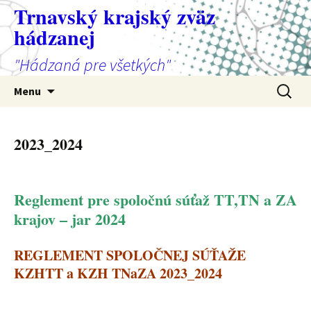
Preskočiť
Trnavský krajský zväz
na
hádzanej
obsah
"Hádzaná pre všetkých"
Hľadať:
Menu
2023_2024
Reglement pre spoločnú súťaž TT,TN a ZA
krajov – jar 2024
REGLEMENT SPOLOČNEJ SÚŤAŽE
KZHTT a KZH TNaZA 2023_2024