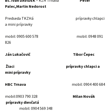
Bc. Ivan DAVIDEK
– KZH Trnava
Peter
Palec,Martin Nedorost
Predseda TKZHá prípravky chlapci
a mini prípravky
mobil: 0905 600 578 mobil: 0948 091
826
Ján Lukačovič Tibor Čepec
Žiaci prípravky chlapci a
mini prípravky
HBC Trnava
mobil: 0904 400 684
mobil:0903 790 328
Milan Novák
prípravky dievčatá
mobil: 0904 569 348