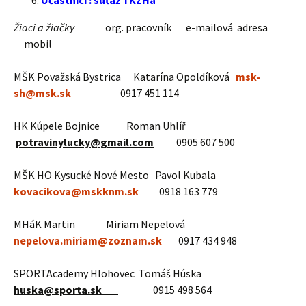
Účastníci : súťaž TKZHa
Žiaci a žiačky
org. pracovník e-mailová adresa
mobil
MŠK Považská Bystrica Katarína Opoldíková
msk-
sh@msk.sk
0917 451 114
HK Kúpele Bojnice Roman Uhlíř
potravinylucky@gmail.com
0905 607 500
MŠK HO Kysucké Nové Mesto Pavol Kubala
kovacikova@mskknm.sk
0918 163 779
MHáK Martin Miriam Nepelová
nepelova.miriam@zoznam.sk
0917 434 948
SPORTAcademy Hlohovec Tomáš Húska
huska@sporta.sk
0915 498 564