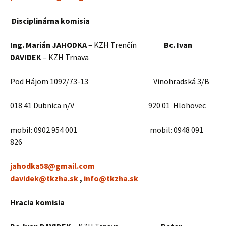
Disciplinárna komisia
Ing. Marián JAHODKA
– KZH Trenčín
Bc. Ivan
DAVIDEK
– KZH Trnava
Pod Hájom 1092/73-13 Vinohradská 3/B
018 41 Dubnica n/V 920 01 Hlohovec
mobil: 0902 954 001 mobil: 0948 091
826
jahodka58@gmail.com
davidek@tkzha.sk
,
info@tkzha.sk
Hracia komisia