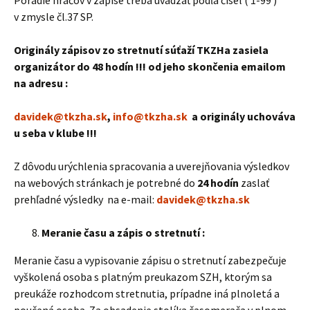
Poradie hráčov v zápise treba uvádzať podľa čísel ( 1-99 )
v zmysle čl.37 SP.
Originály zápisov zo stretnutí súťaží TKZHa zasiela
organizátor do 48 hodín !!! od jeho skončenia emailom
na adresu :
davidek@tkzha.sk
,
info@tkzha.sk
a originály uchováva
u seba v klube !!!
Z dôvodu urýchlenia spracovania a uverejňovania výsledkov
na webových stránkach je potrebné do
24 hodín
zaslať
prehľadné výsledky na e-mail:
davidek@tkzha.sk
Meranie času a zápis o stretnutí :
Meranie času a vypisovanie zápisu o stretnutí zabezpečuje
vyškolená osoba s platným preukazom SZH, ktorým sa
preukáže rozhodcom stretnutia, prípadne iná plnoletá a