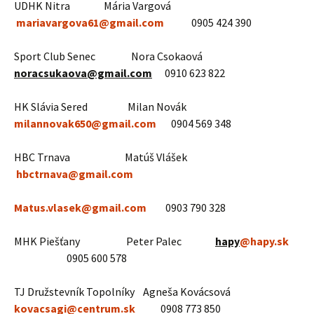
UDHK Nitra Mária Vargová
mariavargova61@gmail.com
0905 424 390
Sport Club Senec Nora Csokaová
noracsukaova@gmail.com
0910 623 822
HK Slávia Sered Milan Novák
milannovak650@gmail.com
0904 569 348
HBC Trnava Matúš Vlášek
hbctrnava@gmail.com
Matus.vlasek@gmail.com
0903 790 328
MHK Piešťany Peter Palec
hapy
@hapy.sk
0905 600 578
TJ Družstevník Topolníky Agneša Kovácsová
kovacsagi@centrum.sk
0908 773 850