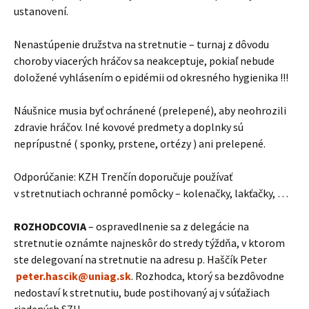
ustanovení.
Nenastúpenie družstva na stretnutie – turnaj z dôvodu
choroby viacerých hráčov sa neakceptuje, pokiaľ nebude
doložené vyhlásením o epidémii od okresného hygienika !!!
Náušnice musia byť ochránené (prelepené), aby neohrozili
zdravie hráčov. Iné kovové predmety a doplnky sú
neprípustné ( sponky, prstene, ortézy ) ani prelepené.
Odporúčanie: KZH Trenčín doporučuje používať
v stretnutiach ochranné pomôcky – kolenačky, lakťačky, …
ROZHODCOVIA
– ospravedlnenie sa z delegácie na
stretnutie oznámte najneskôr do stredy týždňa, v ktorom
ste delegovaní na stretnutie na adresu p. Haščík Peter
peter.hascik@uniag.sk
. Rozhodca, ktorý sa bezdôvodne
nedostaví k stretnutiu, bude postihovaný aj v súťažiach