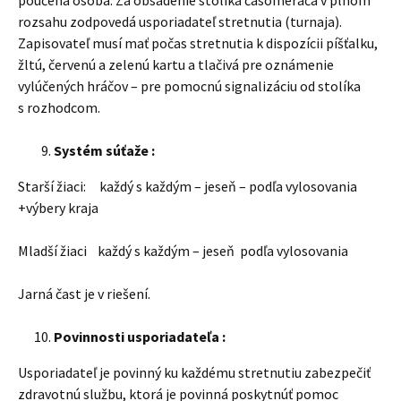
poučená osoba. Za obsadenie stolíka časomerača v plnom
rozsahu zodpovedá usporiadateľ stretnutia (turnaja).
Zapisovateľ musí mať počas stretnutia k dispozícii píšťalku,
žltú, červenú a zelenú kartu a tlačivá pre oznámenie
vylúčených hráčov – pre pomocnú signalizáciu od stolíka
s rozhodcom.
Systém súťaže :
Starší žiaci: každý s každým – jeseň – podľa vylosovania
+výbery kraja
Mladší žiaci každý s každým – jeseň podľa vylosovania
Jarná čast je v riešení.
Povinnosti usporiadateľa :
Usporiadateľ je povinný ku každému stretnutiu zabezpečiť
zdravotnú službu, ktorá je povinná poskytnúť pomoc