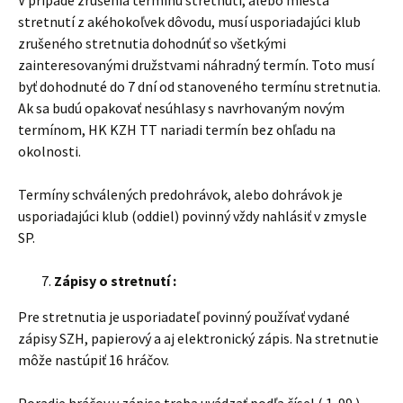
V prípade zrušenia termínu stretnutí, alebo miesta
stretnutí z akéhokoľvek dôvodu, musí usporiadajúci klub
zrušeného stretnutia dohodnúť so všetkými
zainteresovanými družstvami náhradný termín. Toto musí
byť dohodnuté do 7 dní od stanoveného termínu stretnutia.
Ak sa budú opakovať nesúhlasy s navrhovaným novým
termínom, HK KZH TT nariadi termín bez ohľadu na
okolnosti.
Termíny schválených predohrávok, alebo dohrávok je
usporiadajúci klub (oddiel) povinný vždy nahlásiť v zmysle
SP.
Zápisy o stretnutí :
Pre stretnutia je usporiadateľ povinný používať vydané
zápisy SZH, papierový a aj elektronický zápis. Na stretnutie
môže nastúpiť 16 hráčov.