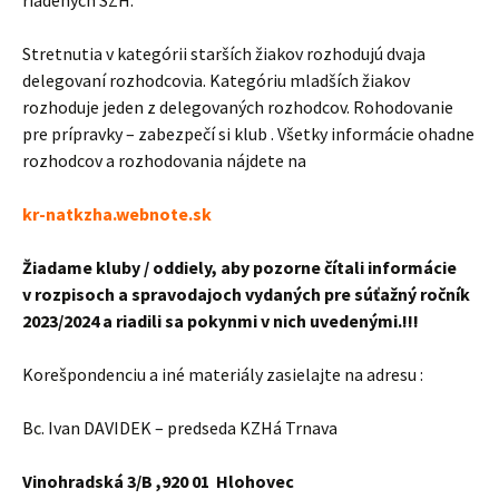
riadených SZH.
Stretnutia v kategórii starších žiakov rozhodujú dvaja
delegovaní rozhodcovia. Kategóriu mladších žiakov
rozhoduje jeden z delegovaných rozhodcov. Rohodovanie
pre prípravky – zabezpečí si klub . Všetky informácie ohadne
rozhodcov a rozhodovania nájdete na
kr-natkzha.webnote.sk
Žiadame kluby / oddiely, aby pozorne čítali informácie
v rozpisoch a spravodajoch vydaných pre súťažný ročník
2023/2024 a riadili sa pokynmi v nich uvedenými.!!!
Korešpondenciu a iné materiály zasielajte na adresu :
Bc. Ivan DAVIDEK – predseda KZHá Trnava
Vinohradská 3/B ,920 01 Hlohovec