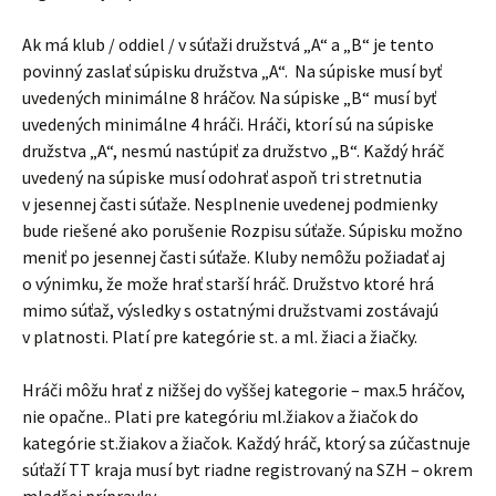
Ak má klub / oddiel / v súťaži družstvá „A“ a „B“ je tento
povinný zaslať súpisku družstva „A“. Na súpiske musí byť
uvedených minimálne 8 hráčov. Na súpiske „B“ musí byť
uvedených minimálne 4 hráči. Hráči, ktorí sú na súpiske
družstva „A“, nesmú nastúpiť za družstvo „B“. Každý hráč
uvedený na súpiske musí odohrať aspoň tri stretnutia
v jesennej časti súťaže. Nesplnenie uvedenej podmienky
bude riešené ako porušenie Rozpisu súťaže. Súpisku možno
meniť po jesennej časti súťaže. Kluby nemôžu požiadať aj
o výnimku, že može hrať starší hráč. Družstvo ktoré hrá
mimo súťaž, výsledky s ostatnými družstvami zostávajú
v platnosti. Platí pre kategórie st. a ml. žiaci a žiačky.
Hráči môžu hrať z nižšej do vyššej kategorie – max.5 hráčov,
nie opačne.. Plati pre kategóriu ml.žiakov a žiačok do
kategórie st.žiakov a žiačok. Každý hráč, ktorý sa zúčastnuje
súťaží TT kraja musí byt riadne registrovaný na SZH – okrem