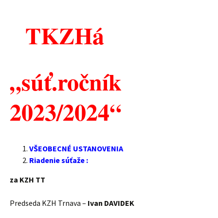
TKZHá
„súť.ročník
2023/2024“
VŠEOBECNÉ USTANOVENIA
Riadenie súťaže :
za KZH TT
Predseda KZH Trnava –
Ivan DAVIDEK