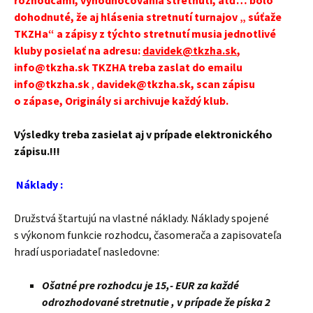
rozhodcami, vyhodnocovania stretnutí, atď… bolo
dohodnuté, že aj hlásenia stretnutí turnajov „ súťaže
TKZHa“ a zápisy z týchto stretnutí musia jednotlivé
kluby posielať na adresu:
davidek@tkzha.sk
,
info@tkzha.sk
TKZHA treba zaslat do emailu
info@tkzha.sk
,
davidek@tkzha.sk,
scan zápisu
o zápase,
Originály si archivuje každý klub.
Výsledky treba zasielat aj v prípade elektronického
zápisu.!!!
Náklady :
Družstvá štartujú na vlastné náklady. Náklady spojené
s výkonom funkcie rozhodcu, časomerača a zapisovateľa
hradí usporiadateľ nasledovne:
Ošatné pre rozhodcu je 15,- EUR za každé
odrozhodované stretnutie , v prípade že píska 2