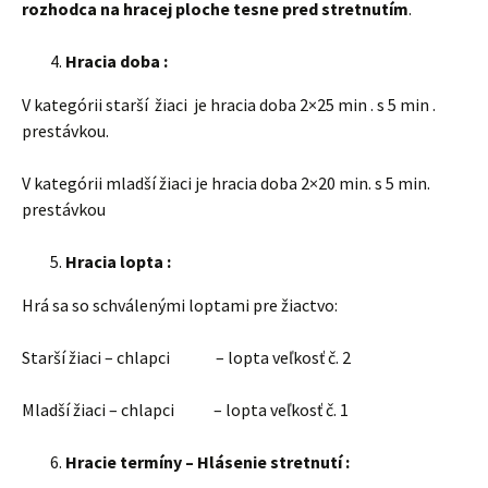
rozhodca na hracej ploche tesne pred stretnutím
.
Hracia doba :
V kategórii starší žiaci je hracia doba 2×25 min . s 5 min .
prestávkou.
V kategórii mladší žiaci je hracia doba 2×20 min. s 5 min.
prestávkou
Hracia lopta :
Hrá sa so schválenými loptami pre žiactvo:
Starší žiaci – chlapci – lopta veľkosť č. 2
Mladší žiaci – chlapci – lopta veľkosť č. 1
Hracie termíny – Hlásenie stretnutí :