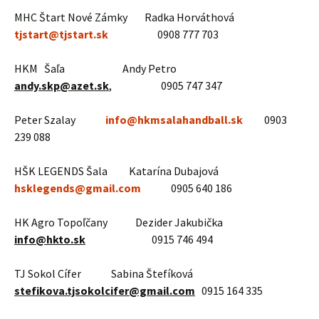
MHC Štart Nové Zámky Radka Horváthová
tjstart@tjstart.sk
0908 777 703
HKM Šaľa Andy Petro
andy.skp@azet.sk
, 0905 747 347
Peter Szalay
info@hkmsalahandball.sk
0903
239 088
HŠK LEGENDS Šala Katarína Dubajová
hsklegends@gmail.com
0905 640 186
HK Agro Topoľčany Dezider Jakubička
info@hkto.sk
0915 746 494
TJ Sokol Cífer Sabina Štefíková
stefikova.tjsokolcifer@gmail.com
0915 164 335