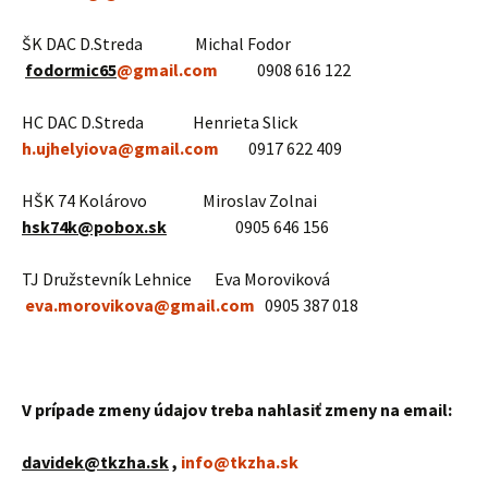
ŠK DAC D.Streda Michal Fodor
fodormic65
@gmail.com
0908 616 122
HC DAC D.Streda Henrieta Slick
h.ujhelyiova@gmail.com
0917 622 409
HŠK 74 Kolárovo Miroslav Zolnai
hsk74k@pobox.sk
0905 646 156
TJ Družstevník Lehnice Eva Moroviková
eva.morovikova@gmail.com
0905 387 018
V prípade zmeny údajov treba nahlasiť zmeny na email:
davidek@tkzha.sk
,
info@tkzha.sk