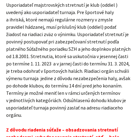
Usporiadateľ majstrovských stretnutí je klub (oddiel )
uvedený ako usporiadateľ turnaja. Pre športové haly
a ihriská, ktoré nemajú regulárne rozmery v zmysle
pravidiel hádzanej, musí príslušný klub (oddiel) podať
žiadosť na riadiaci zväz o výnimku. Usporiadateľ stretnutí je
povinný postupovať pri zabezpečovaní stretnutí podľa
platného Súťažného poriadku SZH a jeho doplnkov platných
od 1.8.2001. Stretnutia, ktoré sa uskutočnia v jesennej časti
po termíne 1. 11. 2023 a v jarnej časti do termínu 31. 3. 2024,
je treba odohrať v športových halách. Riadiaci orgán schváli
výmenu turnaja jedine z dôvodu nezabezpečenia haly, avšak
po dohode klubov, do termínu 14 dní pred jeho konaním.
Termíny je možné meniť len v rámci určených termínov
v jednotlivých kategóriách. Odsúhlasenú dohodu klubov je
usporiadateľ turnaja povinný zaslať na adresu riadiaceho
orgánu.
Z dôvodu riadenia súťaže – obsadzovania stretnutí