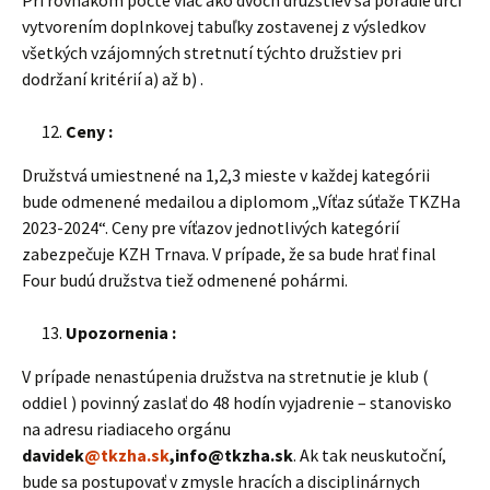
Pri rovnakom počte viac ako dvoch družstiev sa poradie určí
vytvorením doplnkovej tabuľky zostavenej z výsledkov
všetkých vzájomných stretnutí týchto družstiev pri
dodržaní kritérií a) až b) .
Ceny :
Družstvá umiestnené na 1,2,3 mieste v každej kategórii
bude odmenené medailou a diplomom „Víťaz súťaže TKZHa
2023-2024“. Ceny pre víťazov jednotlivých kategórií
zabezpečuje KZH Trnava. V prípade, že sa bude hrať final
Four budú družstva tiež odmenené pohármi.
Upozornenia :
V prípade nenastúpenia družstva na stretnutie je klub (
oddiel ) povinný zaslať do 48 hodín vyjadrenie – stanovisko
na adresu riadiaceho orgánu
davidek
@tkzha.sk
,info@tkzha.sk
. Ak tak neuskutoční,
bude sa postupovať v zmysle hracích a disciplinárnych