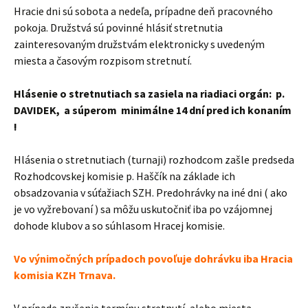
Hracie dni sú sobota a nedeľa, prípadne deň pracovného
pokoja. Družstvá sú povinné hlásiť stretnutia
zainteresovaným družstvám elektronicky s uvedeným
miesta a časovým rozpisom stretnutí.
Hlásenie o stretnutiach sa zasiela na riadiaci orgán: p.
DAVIDEK, a súperom minimálne 14 dní pred ich konaním
!
Hlásenia o stretnutiach (turnaji) rozhodcom zašle predseda
Rozhodcovskej komisie p. Haščík na základe ich
obsadzovania v súťažiach SZH. Predohrávky na iné dni ( ako
je vo vyžrebovaní ) sa môžu uskutočniť iba po vzájomnej
dohode klubov a so súhlasom Hracej komisie.
Vo výnimočných prípadoch povoľuje dohrávku iba Hracia
komisia KZH Trnava.