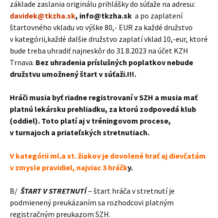
základe zaslania originálu prihlášky do súťaže na adresu:
davidek@tkzha.sk
, info@tkzha.sk
a po zaplatení
štartovného vkladu vo výške 80,- EUR za každé družstvo
v kategórii,každé dalšie družstvo zaplatí vklad 10,-eur, ktoré
bude treba uhradiť najneskôr do 31.8.2023 na účet KZH
Trnava.
Bez uhradenia príslušných poplatkov nebude
družstvu umožnený štart v súťaži.!!!.
Hráči musia byť riadne registrovaní v SZH a musia mať
platnú lekársku prehliadku, za ktorú zodpovedá klub
(oddiel). Toto platí aj v tréningovom procese,
v turnajoch a priateľských stretnutiach.
V kategórii ml.a st. žiakov je dovolené hrať aj dievčatám
v zmysle pravidiel, najviac 3 hráčk
y.
B/
ŠTART V STRETNUTÍ
– štart hráča v stretnutí je
podmienený preukázaním sa rozhodcovi platným
registračným preukazom SZH.