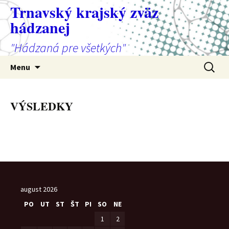
Preskočiť
Trnavský krajský zväz
na
hádzanej
obsah
"Hádzaná pre všetkých"
Hľadať:
Menu
VÝSLEDKY
august 2026
PO
UT
ST
ŠT
PI
SO
NE
1
2