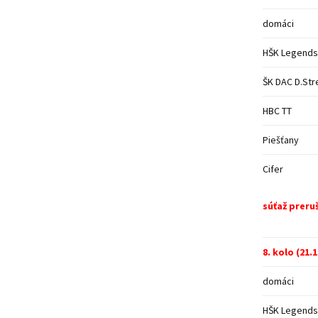
domáci
HŠK Legends
ŠK DAC D.Str
HBC TT
Piešťany
Cifer
súťaž preru
8. kolo (21.
domáci
HŠK Legends