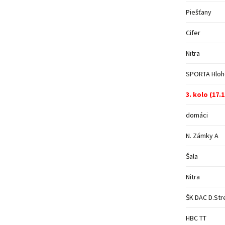
Piešťany
Cifer
Nitra
SPORTA Hlo
3. kolo (17.
domáci
N. Zámky A
Šala
Nitra
ŠK DAC D.Str
HBC TT