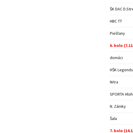
ŠK DAC D.Str
HBC TT
Piešťany
6. kolo (7.11
domáci
HŠK Legends
Nitra
SPORTA Hlo
N. Zámky
Šala
7. kolo (14.