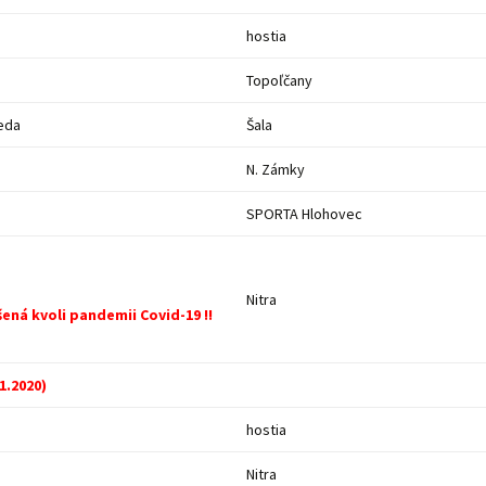
hostia
Topoľčany
eda
Šala
N. Zámky
SPORTA Hlohovec
Nitra
šená kvoli pandemii Covid-19 !!
11.2020)
hostia
Nitra