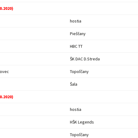
10.2020)
hostia
Piešťany
HBC TT
ŠK DAC D.Streda
hovec
Topoľčany
Šala
10.2020)
hostia
HŠK Legends
Topoľčany