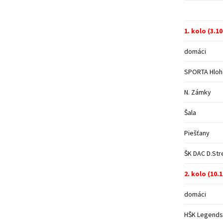
Žiačky
2022_2023
2024_2025
2025_2026
2026_2027
1. kolo (3.10
2023_2024
2024_2025
2025_2026
domáci
2021_2022
2023_2024
2024_2025
SPORTA Hlo
2022_2023
2023_2024
N. Zámky
Rozpis sútaže ž
2022_2023
– 2023
Šala
Rozpis sútaže ž
Piešťany
– 2023
ŠK DAC D.Str
2. kolo (10.
domáci
HŠK Legends