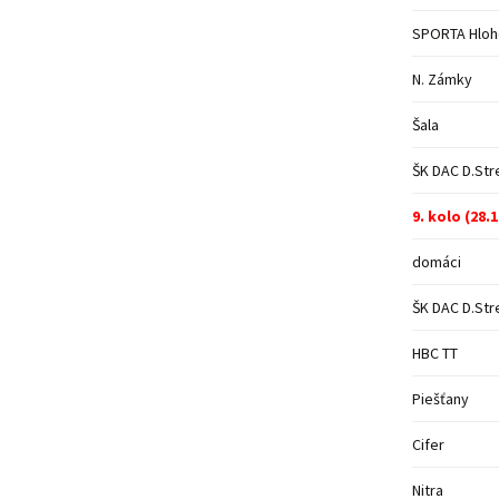
SPORTA Hlo
N. Zámky
Šala
ŠK DAC D.Str
9. kolo (28.
domáci
ŠK DAC D.Str
HBC TT
Piešťany
Cifer
Nitra