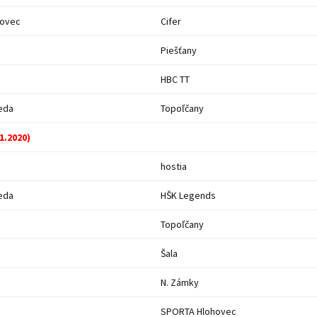
hovec
Cifer
Piešťany
HBC TT
eda
Topoľčany
11.2020)
hostia
eda
HŠK Legends
Topoľčany
Šala
N. Zámky
SPORTA Hlohovec