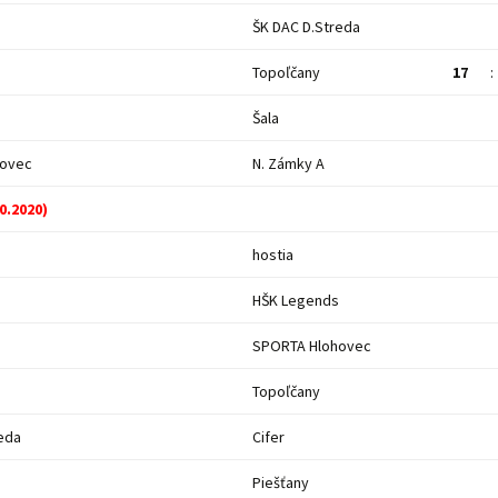
ŠK DAC D.Streda
Topoľčany
17
:
Šala
hovec
N. Zámky A
10.2020)
hostia
HŠK Legends
SPORTA Hlohovec
Topoľčany
eda
Cifer
Piešťany