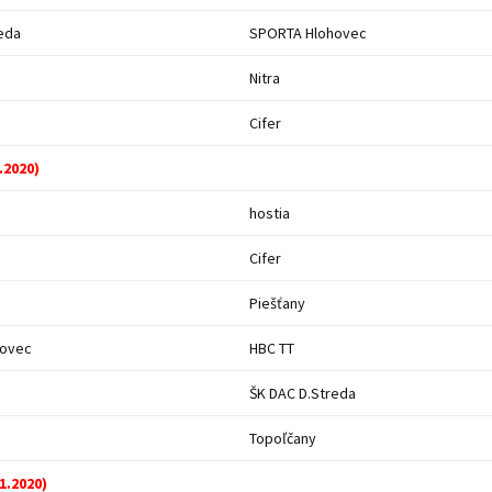
eda
SPORTA Hlohovec
Nitra
Cifer
.2020)
hostia
Cifer
Piešťany
hovec
HBC TT
ŠK DAC D.Streda
Topoľčany
11.2020)