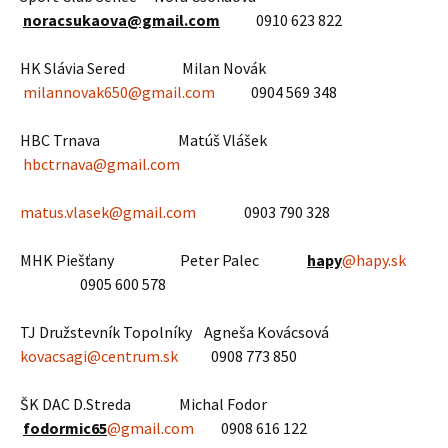
noracsukaova@gmail.com
0910 623 822
HK Slávia Sered Milan Novák
milannovak650@gmail.com
0904 569 348
HBC Trnava Matúš Vlášek
hbctrnava@gmail.com
matus.vlasek@gmail.com
0903 790 328
MHK Piešťany Peter Palec
hapy
@hapy.sk
0905 600 578
TJ Družstevník Topolníky Agneša Kovácsová
kovacsagi@centrum.sk
0908 773 850
ŠK DAC D.Streda Michal Fodor
fodormic65
@gmail.com
0908 616 122