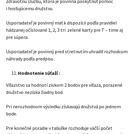
zdravotnú službu, ktorá je povinná poskytnúť pomoc
i hosťujúcemu družstvu.
Usporiadateľ je povinný mať k dispozícii podľa pravidiel
hádzanej očíslované 1, 2, 3 tri zelené karty pre T – time aj
pre súpera.
Usporiadateľ je povinný pred stretnutím uhradiť rozhodcom
náhrady podľa predpisu .
Hodnotenie súťaží :
Víťazstvo sa hodnotí ziskom 2 bodov pre víťaza, porazené
družstvo nezíska žiadny bod.
Pri nerozhodnom výsledku získavajú družstvá po jednom
bode.
Pre konečné poradie v tabuľke rozhoduje väčší počet