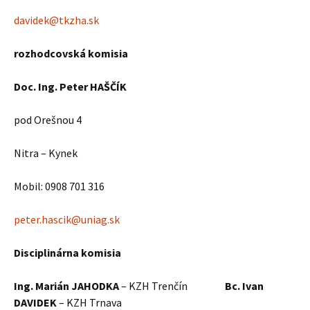
davidek@tkzha.sk
rozhodcovská komisia
Doc. Ing. Peter HAŠČÍK
pod Orešnou 4
Nitra – Kynek
Mobil: 0908 701 316
peter.hascik@uniag.sk
Disciplinárna komisia
Ing. Marián JAHODKA
– KZH Trenčín
Bc. Ivan
DAVIDEK
– KZH Trnava