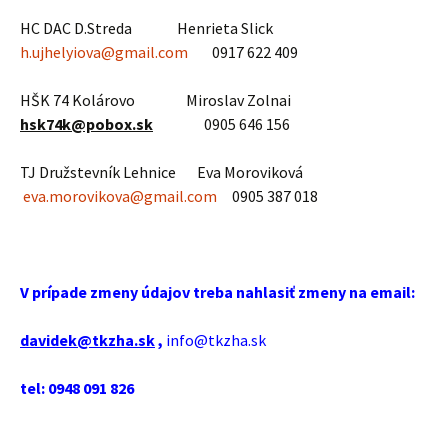
HC DAC D.Streda Henrieta Slick
h.ujhelyiova@gmail.com
0917 622 409
HŠK 74 Kolárovo Miroslav Zolnai
hsk74k@pobox.sk
0905 646 156
TJ Družstevník Lehnice Eva Moroviková
eva.morovikova@gmail.com
0905 387 018
V prípade zmeny údajov treba nahlasiť zmeny na email:
davidek@tkzha.sk
,
info@tkzha.sk
tel:
0948 091 826