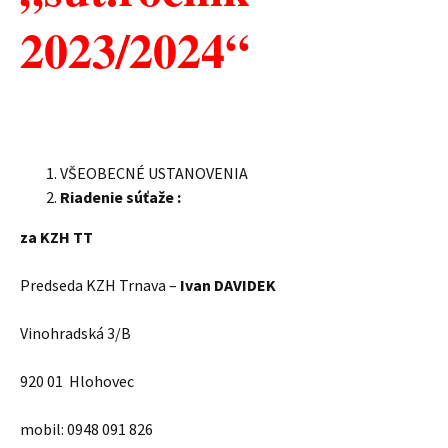
2023/2024“
VŠEOBECNÉ USTANOVENIA
Riadenie súťaže :
za KZH TT
Predseda KZH Trnava –
Ivan DAVIDEK
Vinohradská 3/B
920 01 Hlohovec
mobil: 0948 091 826