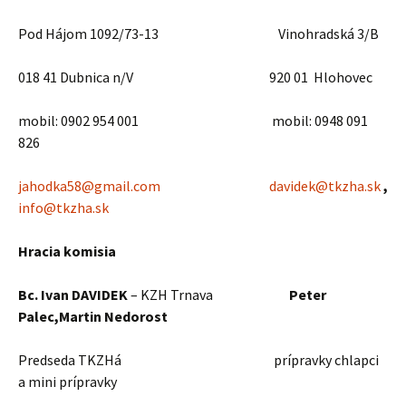
Pod Hájom 1092/73-13 Vinohradská 3/B
018 41 Dubnica n/V 920 01 Hlohovec
mobil: 0902 954 001 mobil: 0948 091
826
jahodka58@gmail.com
davidek@tkzha.sk
,
info@tkzha.sk
Hracia komisia
Bc. Ivan DAVIDEK
– KZH Trnava
Peter
Palec,Martin Nedorost
Predseda TKZHá prípravky chlapci
a mini prípravky