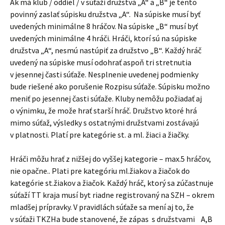
Ak má klub / oddiel / v súťaži družstvá „A“ a „B“ je tento
povinný zaslať súpisku družstva „A“. Na súpiske musí byť
uvedených minimálne 8 hráčov. Na súpiske „B“ musí byť
uvedených minimálne 4 hráči. Hráči, ktorí sú na súpiske
družstva „A“, nesmú nastúpiť za družstvo „B“. Každý hráč
uvedený na súpiske musí odohrať aspoň tri stretnutia
v jesennej časti súťaže. Nesplnenie uvedenej podmienky
bude riešené ako porušenie Rozpisu súťaže. Súpisku možno
meniť po jesennej časti súťaže. Kluby nemôžu požiadať aj
o výnimku, že može hrať starší hráč. Družstvo ktoré hrá
mimo súťaž, výsledky s ostatnými družstvami zostávajú
v platnosti. Platí pre kategórie st. a ml. žiaci a žiačky.
Hráči môžu hrať z nižšej do vyššej kategorie – max.5 hráčov,
nie opačne.. Plati pre kategóriu ml.žiakov a žiačok do
kategórie st.žiakov a žiačok. Každý hráč, ktorý sa zúčastnuje
súťaží TT kraja musí byt riadne registrovaný na SZH – okrem
mladšej prípravky. V pravidlách súťaže sa mení aj to, že
v súťaži TKZHa bude stanovené, že zápas s družstvami A,B