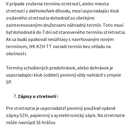
V prípade zrušenia termínu stretnutí, alebo miesta
stretnutí z akéhokoľvek dôvodu, musí usporiadajúci klub
zrušeného stretnutia dohodnúť so všetkými
zainteresovanými družstvami náhradný termín. Toto musí
byť dohodnuté do 7 dní od stanoveného termínu stretnutia.
Ak sa budú opakovať nesúhlasy s navrhovaným novým
termínom, HK KZH TT nariadi termín bez ohľadu na
okolnosti.
Termíny schválených predohrávok, alebo dohrávok je
usporiadajúci klub (oddiel) povinný vždy nahlásiť v zmysle
SP.
Zápisy o stretnutí :
Pre stretnutia je usporiadateľ povinný používať vydané
zápisy SZH, papierový a aj elektronický zápis. Na stretnutie
môže nastúpiť 16 hráčov.