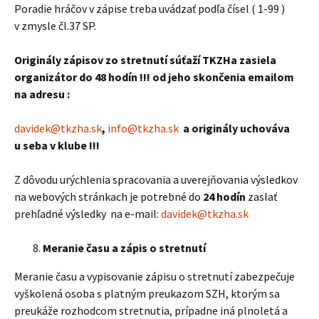
Poradie hráčov v zápise treba uvádzať podľa čísel ( 1-99 )
v zmysle čl.37 SP.
Originály zápisov zo stretnutí súťaží TKZHa zasiela
organizátor do 48 hodín !!! od jeho skončenia emailom
na adresu :
davidek@tkzha.sk
,
info@tkzha.sk
a originály uchováva
u seba v klube !!!
Z dôvodu urýchlenia spracovania a uverejňovania výsledkov
na webových stránkach je potrebné do
24 hodín
zaslať
prehľadné výsledky na e-mail:
davidek@tkzha.sk
Meranie času a zápis o stretnutí
Meranie času a vypisovanie zápisu o stretnutí zabezpečuje
vyškolená osoba s platným preukazom SZH, ktorým sa
preukáže rozhodcom stretnutia, prípadne iná plnoletá a