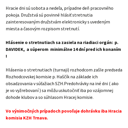
Hracie dni sú sobota a nedeľa, prípadne deň pracovného
pokoja. Družstvá sú povinné hlásiť stretnutia
zainteresovaným družstvám elektronicky s uvedeným
miesta a časovým rozpisom stretnutí.
Hlásenie o stretnutiach sa zasiela na riadiaci orgán: p.
DAVIDEK, a súperom minimálne 14 dní pred ich konaním
!
Hlásenia o stretnutiach (turnaji) rozhodcom zašle predseda
Rozhodcovskej komisie p. Haščík na základe ich
obsadzovania v súťažiach SZH.Predohrávky na iné dni ( ako
je vo vyžrebovaní ) sa môžu uskutočniť iba po vzájomnej
dohode klubov a so súhlasom Hracej komisie.
Vo výnimočných prípadoch povoľuje dohrávku iba Hracia
komisia KZH Trnava.