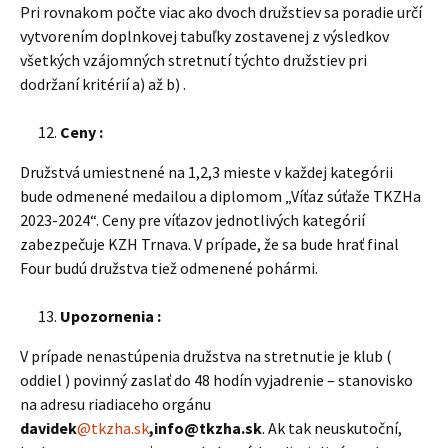
Pri rovnakom počte viac ako dvoch družstiev sa poradie určí
vytvorením doplnkovej tabuľky zostavenej z výsledkov
všetkých vzájomných stretnutí týchto družstiev pri
dodržaní kritérií a) až b) .
Ceny :
Družstvá umiestnené na 1,2,3 mieste v každej kategórii
bude odmenené medailou a diplomom „Víťaz súťaže TKZHa
2023-2024“. Ceny pre víťazov jednotlivých kategórií
zabezpečuje KZH Trnava. V prípade, že sa bude hrať final
Four budú družstva tiež odmenené pohármi.
Upozornenia :
V prípade nenastúpenia družstva na stretnutie je klub (
oddiel ) povinný zaslať do 48 hodín vyjadrenie – stanovisko
na adresu riadiaceho orgánu
davidek
@tkzha.sk
,info@tkzha.sk
. Ak tak neuskutoční,