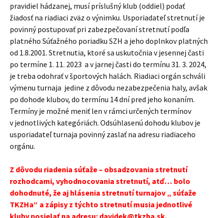
pravidiel hádzanej, musí príslušný klub (oddiel) podať
žiadosť na riadiaci zväz o výnimku. Usporiadateľ stretnutí je
povinný postupovať pri zabezpečovaní stretnutí podľa
platného Súťažného poriadku SZH a jeho doplnkov platných
od 1.8.2001. Stretnutia, ktoré sa uskutočnia v jesennej časti
po termíne 1. 11. 2023 a v jarnej časti do termínu 31. 3. 2024,
je treba odohrať v športových halách. Riadiaci orgán schváli
výmenu turnaja jedine z dôvodu nezabezpečenia haly, avšak
po dohode klubov, do termínu 14 dní pred jeho konaním.
Termíny je možné meniť len v rámci určených termínov
v jednotlivých kategóriách. Odsúhlasenú dohodu klubov je
usporiadateľ turnaja povinný zaslať na adresu riadiaceho
orgánu.
Z dôvodu riadenia súťaže – obsadzovania stretnutí
rozhodcami, vyhodnocovania stretnutí, atď… bolo
dohodnuté, že aj hlásenia stretnutí turnajov „ súťaže
TKZHa“ a zápisy z týchto stretnutí musia jednotlivé
kluby posielať na adresu:
davidek@tkzha.sk
,