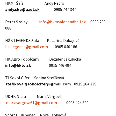
HKM Šaľa Andy Petro
andy.skp@azet.sk
, 0905 747 347
Peter Szalay
info@hkmsalahandball.sk
0903 239
088
HŠK LEGENDS Šala Katarína Dubajová
hsklegends@gmail.com
0905 640 186
HK Agro Topoľčany Dezider Jakubička
info@hkto.sk
0915 746 494
TJ Sokol Cífer Sabina Štefíková
stefikova.tjsokolcifer@gmail.com
0915 164 335
UDHK Nitra Mária Vargová
mariavargova61@gmail.com
0905 424 390
Sport Club Senec Nora Csokaová