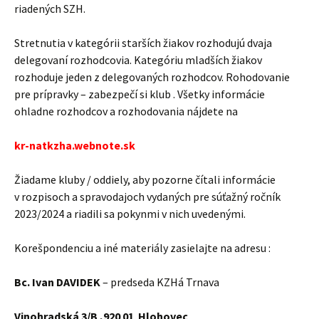
riadených SZH.
Stretnutia v kategórii starších žiakov rozhodujú dvaja
delegovaní rozhodcovia. Kategóriu mladších žiakov
rozhoduje jeden z delegovaných rozhodcov. Rohodovanie
pre prípravky – zabezpečí si klub . Všetky informácie
ohladne rozhodcov a rozhodovania nájdete na
kr-natkzha.webnote.sk
Žiadame kluby / oddiely, aby pozorne čítali informácie
v rozpisoch a spravodajoch vydaných pre súťažný ročník
2023/2024 a riadili sa pokynmi v nich uvedenými.
Korešpondenciu a iné materiály zasielajte na adresu :
Bc. Ivan DAVIDEK
– predseda KZHá Trnava
Vinohradská 3/B ,920 01 Hlohovec