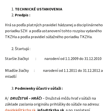
TECHNICKÉ USTANOVENIA
Predpis :
Hrá sa podľa platných pravidiel hádzanej a disciplinárneho
poriadku SZH a podľa ustanovení tohto rozpisu vydaného
TKZHa a podla pravidiel súťažného poriadku TKZHa.
Štartujú :
Staršie žiačkyi : narodení od 1.1.2009 do 31.12.2010
Mladšie žiačky : narodení od 1.1.2011 do 31.12.2012 a
mladší
Podmienky účasti v súťaži :
A/
DRUŽSTVÁ – HRÁČI
– Družstvá môžu hrať v súťaži na
základe zaslania originálu prihlášky do súťaže na adresu:
davidek@tkzha.sk
, info@tkzha.sk
a po zaplatení