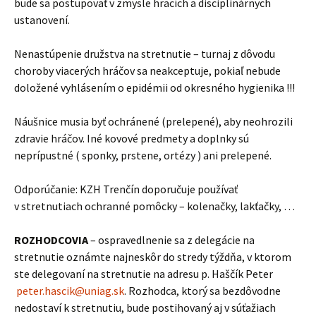
bude sa postupovať v zmysle hracích a disciplinárnych
ustanovení.
Nenastúpenie družstva na stretnutie – turnaj z dôvodu
choroby viacerých hráčov sa neakceptuje, pokiaľ nebude
doložené vyhlásením o epidémii od okresného hygienika !!!
Náušnice musia byť ochránené (prelepené), aby neohrozili
zdravie hráčov. Iné kovové predmety a doplnky sú
neprípustné ( sponky, prstene, ortézy ) ani prelepené.
Odporúčanie: KZH Trenčín doporučuje používať
v stretnutiach ochranné pomôcky – kolenačky, lakťačky, …
ROZHODCOVIA
– ospravedlnenie sa z delegácie na
stretnutie oznámte najneskôr do stredy týždňa, v ktorom
ste delegovaní na stretnutie na adresu p. Haščík Peter
peter.hascik@uniag.sk
. Rozhodca, ktorý sa bezdôvodne
nedostaví k stretnutiu, bude postihovaný aj v súťažiach