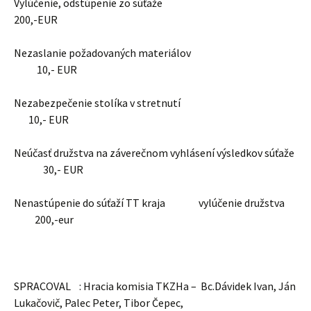
Vylúčenie, odstúpenie zo súťaže
200,-EUR
Nezaslanie požadovaných materiálov
10,- EUR
Nezabezpečenie stolíka v stretnutí
10,- EUR
Neúčasť družstva na záverečnom vyhlásení výsledkov súťaže
30,- EUR
Nenastúpenie do súťaží TT kraja vylúčenie družstva
200,-eur
SPRACOVAL : Hracia komisia TKZHa – Bc.Dávidek Ivan, Ján
Lukačovič, Palec Peter, Tibor Čepec,