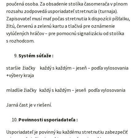
poučená osoba. Za obsadenie stolíka časomerača v plnom
rozsahu zodpovedá usporiadateľ stretnutia (turnaja).
Zapisovateľ musí mať počas stretnutia k dispozícii píšťalku,
žltú, červenú a zelenú kartu a tlačivá pre oznámenie
vylúčených hráčov – pre pomocnú signalizáciu od stolíka
s rozhodcom.
Systém súťaže :
staršie žiačky každý s každým – jeseň – podľa vylosovania
+výbery kraja
mladšie žiačky každý s každým – jeseň podľa vylosovania
Jarná čast je v riešení.
Povinnosti usporiadateľa :
Usporiadateľ je povinný ku každému stretnutiu zabezpečiť