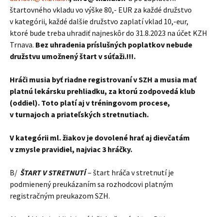
štartovného vkladu vo výške 80,- EUR za každé družstvo
v kategórii, každé dalšie družstvo zaplatí vklad 10,-eur,
ktoré bude treba uhradiť najneskôr do 31.8.2023 na účet KZH
Trnava.
Bez uhradenia príslušných poplatkov nebude
družstvu umožnený štart v súťaži.!!!.
Hráči musia byť riadne registrovaní v SZH a musia mať
platnú lekársku prehliadku, za ktorú zodpovedá klub
(oddiel). Toto platí aj v tréningovom procese,
v turnajoch a priateľských stretnutiach.
V kategórii ml. žiakov je dovolené hrať aj dievčatám
v zmysle pravidiel, najviac 3 hráčky.
B/
ŠTART V STRETNUTÍ
– štart hráča v stretnutí je
podmienený preukázaním sa rozhodcovi platným
registračným preukazom SZH.