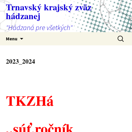
Preskočiť
Trnavský krajský zväz
na
hádzanej
obsah
"Hádzaná pre všetkých"
Hľadať:
Menu
2023_2024
TKZHá
„súť.ročník