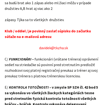
sa budú brat ako 1 zápas alebo ml.žiaci môžu v prípade
družstiev A,B hrat aj viac ako 2
zápasy. Týka sa to všetkých družstiev.
Klub / oddiel / je povinný zaslať súpisku do začiatku
súťaže na e-mailovú adresu
:
davidek@tkzha.sk
C/
FUNKCIONÁRI –
funkcionári (vrátane trénera) oprávnení
sedieť na striedačke sú povinní pred stretnutím predložiť
rozhodcovi svoj platný registračný preukaz a tréner aj svoj
preukaz trénera s platnou trénerskou licenciou.
E/
KONTROLA TOTOŽNOSTI –
v zmysle SP SZH čl. 42 bod 5
sa vykonáva vo všetkých žiackych kategóriách tesne
pred stretnutím fyzická kontrola totožnosti všetkých
hráčov – hráčok. Kontrolu vykonáva delegovaný