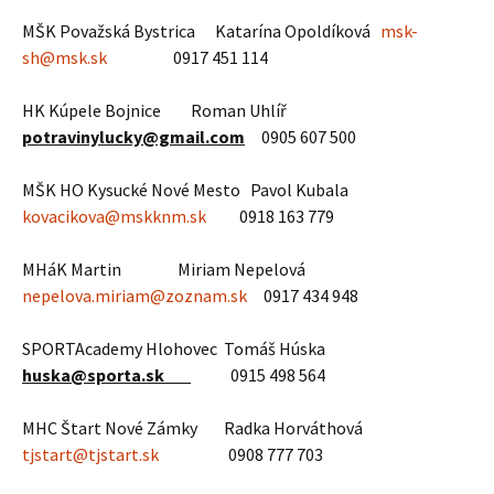
MŠK Považská Bystrica Katarína Opoldíková
msk-
sh@msk.sk
0917 451 114
HK Kúpele Bojnice Roman Uhlíř
potravinylucky@gmail.com
0905 607 500
MŠK HO Kysucké Nové Mesto Pavol Kubala
kovacikova@mskknm.sk
0918 163 779
MHáK Martin Miriam Nepelová
nepelova.miriam@zoznam.sk
0917 434 948
SPORTAcademy Hlohovec Tomáš Húska
huska@sporta.sk
0915 498 564
MHC Štart Nové Zámky Radka Horváthová
tjstart@tjstart.sk
0908 777 703