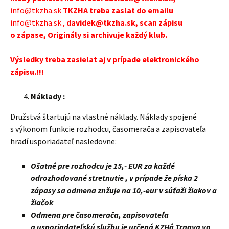
info@tkzha.sk
TKZHA treba zaslat do emailu
info@tkzha.sk
,
davidek@tkzha.sk,
scan zápisu
o zápase,
Originály si archivuje každý klub.
Výsledky treba zasielat aj v prípade elektronického
zápisu.!!!
Náklady :
Družstvá štartujú na vlastné náklady. Náklady spojené
s výkonom funkcie rozhodcu, časomerača a zapisovateľa
hradí usporiadateľ nasledovne:
Ošatné pre rozhodcu je 15,- EUR za každé
odrozhodované stretnutie , v prípade že píska 2
zápasy sa odmena znžuje na 10,-eur v súťaži žiakov a
žiačok
Odmena pre časomerača, zapisovateľa
a usporiadateľskú službu je určená KZHá Trnava vo