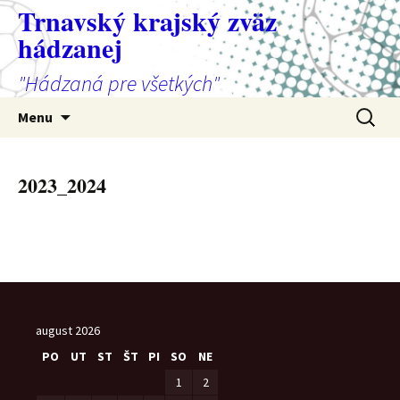
Preskočiť
Trnavský krajský zväz
na
hádzanej
obsah
"Hádzaná pre všetkých"
Hľadať:
Menu
2023_2024
august 2026
PO
UT
ST
ŠT
PI
SO
NE
1
2