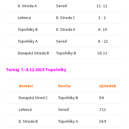
D. Streda A
Sereď
12 : 12
Lehnice
D. Streda C
3 : 2
Topoľníky B
D. Streda A
6 : 10
Topoľníky A
Sereď
8 : 22
Dunajská Streda B
Topoľníky B
16: 12
Turnaj 7.-8.12.2019 Topolníky
domáci
hostia
výsledok
Dunajská Stred C
Topoľníky B
9:6
Lehnice
Sereď
7:11
D. Streda B
Topoľníky A
16:9