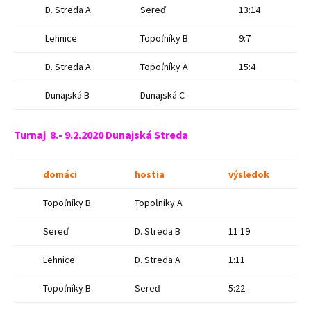
D. Streda A
Sereď
13:14
Lehnice
Topoľníky B
9:7
D. Streda A
Topoľníky A
15:4
Dunajská B
Dunajská C
Turnaj 8.- 9.2.2020 Dunajská Streda
domáci
hostia
výsledok
Topoľníky B
Topoľníky A
Sereď
D. Streda B
11:19
Lehnice
D. Streda A
1:11
Topoľníky B
Sereď
5:22