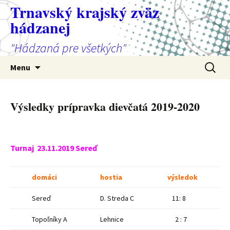
Preskočiť
Trnavský krajský zväz
na
hádzanej
obsah
"Hádzaná pre všetkých"
Hľadať:
Menu
Výsledky prípravka dievčatá 2019-2020
Turnaj 23.11.2019 Sereď
domáci
hostia
výsledok
Sereď
D. Streda C
11: 8
Topoľníky A
Lehnice
2 : 7