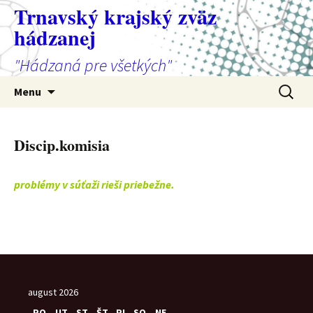
Preskočiť
Trnavský krajský zväz
na
hádzanej
obsah
"Hádzaná pre všetkých"
Hľadať:
Menu
Discip.komisia
problémy v súťaži rieši priebežne.
august 2026
PO
UT
ST
ŠT
PI
SO
NE