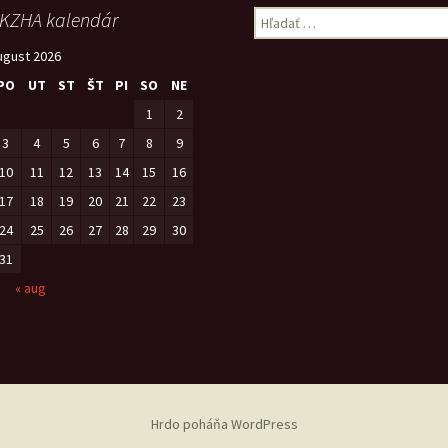
KZHA kalendár
Hľadať:
ugust 2026
PO
UT
ST
ŠT
PI
SO
NE
1
2
3
4
5
6
7
8
9
10
11
12
13
14
15
16
17
18
19
20
21
22
23
24
25
26
27
28
29
30
31
« aug
Hrdo poháňa WordPress