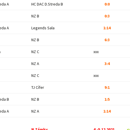
eda A
HC DAC D.Streda B
0:0
NZ B
0:3
eda A
Legends Sala
1:14
NZ B
6:3
a
NZ C
xxx
NZ A
3:4
NZ C
xxx
TJ Cífer
9:1
eda B
NZ B
1:5
eda A
NZ A
1:14
c
N.Zámky
4.-5.12.2021