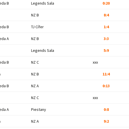
eda B
Legends Sala
0:20
NZ B
8:4
eda B
TJ Cífer
1:4
eda A
NZ B
3:3
Legends Sala
5:9
eda B
NZ C
xxx
a
NZ B
11:4
eda B
NZ A
0:13
NZ C
xxx
eda A
Piestany
0:8
a
NZ A
9:2