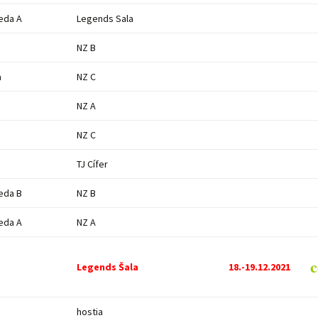
eda A
Legends Sala
NZ B
a
NZ C
NZ A
NZ C
TJ Cífer
eda B
NZ B
eda A
NZ A
c
Legends Šala
18.-19.12.2021
hostia