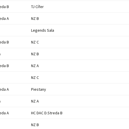
eda B
TJ Cífer
eda A
NZ B
Legends Sala
eda B
NZ C
a
NZ B
eda B
NZ A
NZ C
eda A
Piestany
a
NZ A
eda A
HC DAC D.Streda B
NZ B