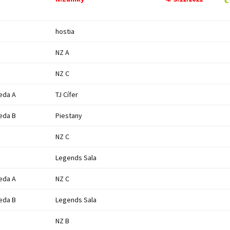
hostia
NZ A
NZ C
eda A
TJ Cífer
eda B
Piestany
NZ C
Legends Sala
eda A
NZ C
eda B
Legends Sala
NZ B