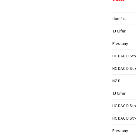
domáci
TJ Cífer
Piestany
HC DAC D.Str
HC DAC D.Str
NZ B
TJ Cífer
HC DAC D.Str
HC DAC D.Str
Piestany