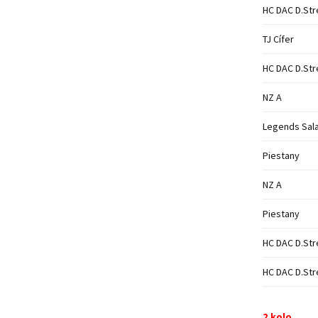
HC DAC D.Str
TJ Cífer
HC DAC D.Str
NZ A
Legends Sal
Piestany
NZ A
Piestany
HC DAC D.Str
HC DAC D.Str
2.kolo