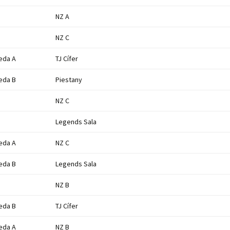
NZ A
NZ C
eda A
TJ Cífer
eda B
Piestany
NZ C
Legends Sala
eda A
NZ C
eda B
Legends Sala
NZ B
eda B
TJ Cífer
eda A
NZ B