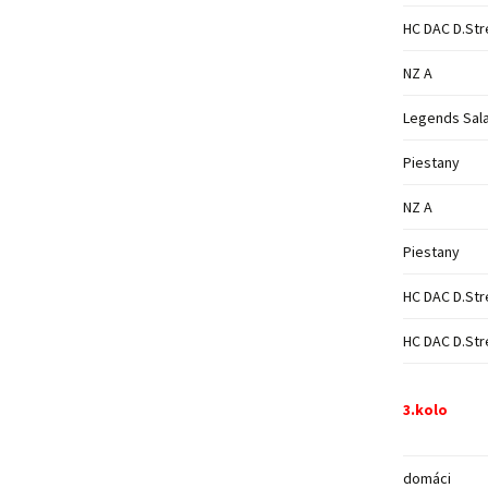
HC DAC D.Str
NZ A
Legends Sal
Piestany
NZ A
Piestany
HC DAC D.Str
HC DAC D.Str
3.kolo
domáci