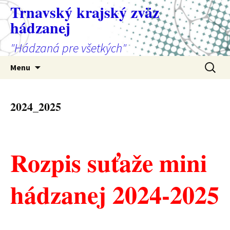
Preskočiť
Trnavský krajský zväz
na
hádzanej
obsah
"Hádzaná pre všetkých"
Hľadať:
Menu
2024_2025
Rozpis suťaže mini
hádzanej 2024-2025