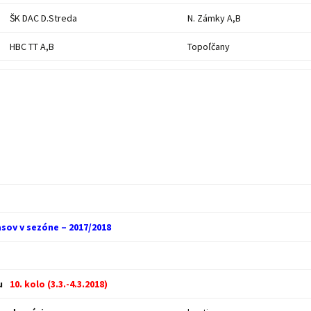
ŠK DAC D.Streda
N. Zámky A,B
HBC TT A,B
Topoľčany
sov v sezóne – 2017/2018
u
10. kolo (3.3.-4.3.2018)