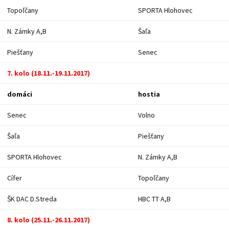
Topoľčany
SPORTA Hlohovec
N. Zámky A,B
Šaľa
Piešťany
Senec
7. kolo (18.11.-19.11.2017)
domáci
hostia
Senec
Volno
Šaľa
Piešťany
SPORTA Hlohovec
N. Zámky A,B
Cífer
Topoľčany
ŠK DAC D.Streda
HBC TT A,B
8. kolo (25.11.-26.11.2017)