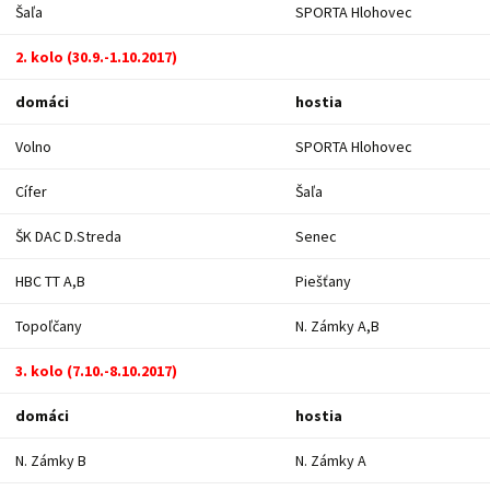
Šaľa
SPORTA Hlohovec
2. kolo (30.9.-1.10.2017)
domáci
hostia
Volno
SPORTA Hlohovec
Cífer
Šaľa
ŠK DAC D.Streda
Senec
HBC TT A,B
Piešťany
Topoľčany
N. Zámky A,B
3. kolo (7.10.-8.10.2017)
domáci
hostia
N. Zámky B
N. Zámky A