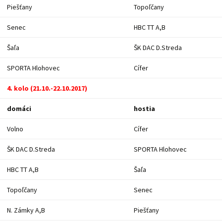
Piešťany
Topoľčany
Senec
HBC TT A,B
Šaľa
ŠK DAC D.Streda
SPORTA Hlohovec
Cífer
4. kolo (21.10.-22.10.2017)
domáci
hostia
Volno
Cífer
ŠK DAC D.Streda
SPORTA Hlohovec
HBC TT A,B
Šaľa
Topoľčany
Senec
N. Zámky A,B
Piešťany