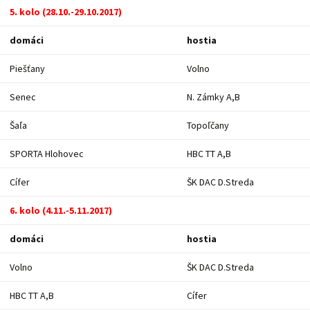
5. kolo (28.10.-29.10.2017)
domáci
hostia
Piešťany
Volno
Senec
N. Zámky A,B
Šaľa
Topoľčany
SPORTA Hlohovec
HBC TT A,B
Cífer
ŠK DAC D.Streda
6. kolo (4.11.-5.11.2017)
domáci
hostia
Volno
ŠK DAC D.Streda
HBC TT A,B
Cífer