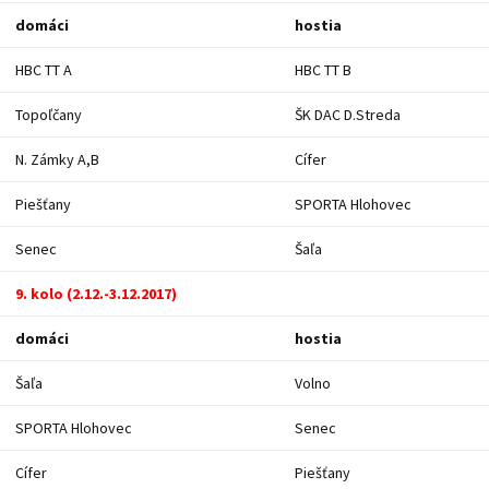
domáci
hostia
HBC TT A
HBC TT B
Topoľčany
ŠK DAC D.Streda
N. Zámky A,B
Cífer
Piešťany
SPORTA Hlohovec
Senec
Šaľa
9. kolo (2.12.-3.12.2017)
domáci
hostia
Šaľa
Volno
SPORTA Hlohovec
Senec
Cífer
Piešťany