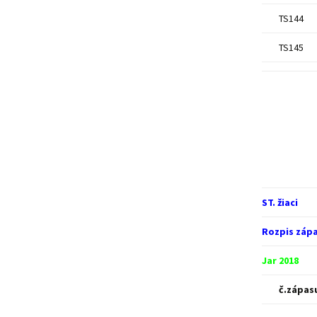
TS144
TS145
ST. žiaci
Rozpis zápa
Jar 2018
č.zápas