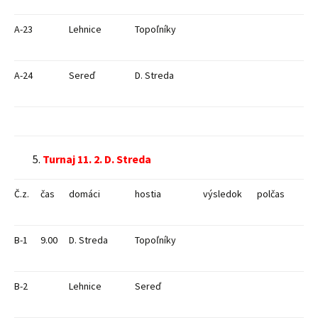
A-23
Lehnice
Topoľníky
A-24
Sereď
D. Streda
Turnaj 11. 2. D. Streda
Č.z.
čas
domáci
hostia
výsledok
polčas
B-1
9.00
D. Streda
Topoľníky
B-2
Lehnice
Sereď