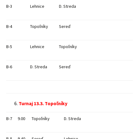
B-3
Lehnice
D. Streda
B-4
Topoľníky
Sereď
B-5
Lehnice
Topoľníky
B-6
D. Streda
Sereď
Turnaj
1
3.3. Topoľníky
B-7
9.00
Topoľníky
D. Streda
B-8
9.40
Sereď
Lehnice