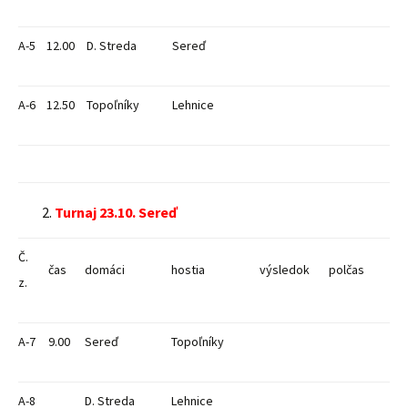
A-5
12.00
D. Streda
Sereď
A-6
12.50
Topoľníky
Lehnice
Turnaj 23.10. Sereď
Č.
čas
domáci
hostia
výsledok
polčas
z.
A-7
9.00
Sereď
Topoľníky
A-8
D. Streda
Lehnice