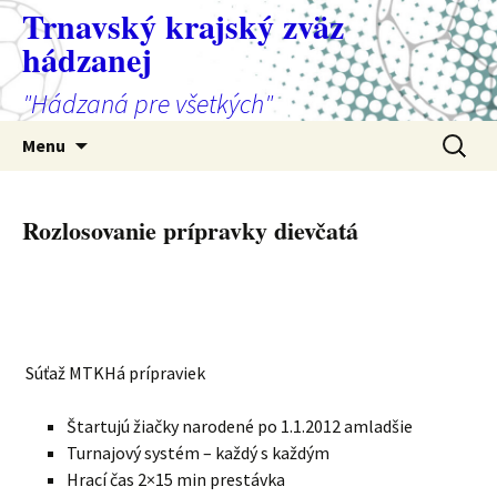
Preskočiť
Trnavský krajský zväz
na
hádzanej
obsah
"Hádzaná pre všetkých"
Hľadať:
Menu
Rozlosovanie prípravky dievčatá
Súťaž MTKHá prípraviek
Štartujú žiačky narodené po 1.1.2012 amladšie
Turnajový systém – každý s každým
Hrací čas 2×15 min prestávka