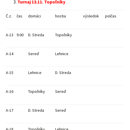
Turnaj 13.11. Topoľníky
Č.z.
čas
domáci
hostia
výsledok
polčas
A-13
9.00
D. Streda
Topoľníky
A-14
Sereď
Lehnice
A-15
Lehnice
D. Streda
A-16
Topoľníky
Sereď
A-17
D. Streda
Sereď
A-18
Topoľníky
Lehnice