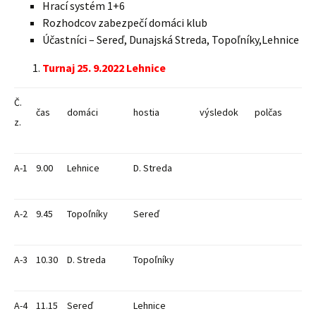
Hrací systém 1+6
Rozhodcov zabezpečí domáci klub
Účastníci – Sereď, Dunajská Streda, Topoľníky,Lehnice
Turnaj 25. 9.2022 Lehnice
Č.
čas
domáci
hostia
výsledok
polčas
z.
A-1
9.00
Lehnice
D. Streda
A-2
9.45
Topoľníky
Sereď
A-3
10.30
D. Streda
Topoľníky
A-4
11.15
Sereď
Lehnice