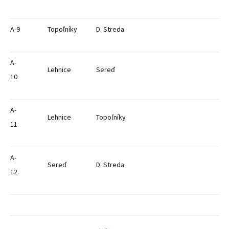
A-9
Topoľníky
D. Streda
A-
Lehnice
Sereď
10
A-
Lehnice
Topoľníky
11
A-
Sereď
D. Streda
12