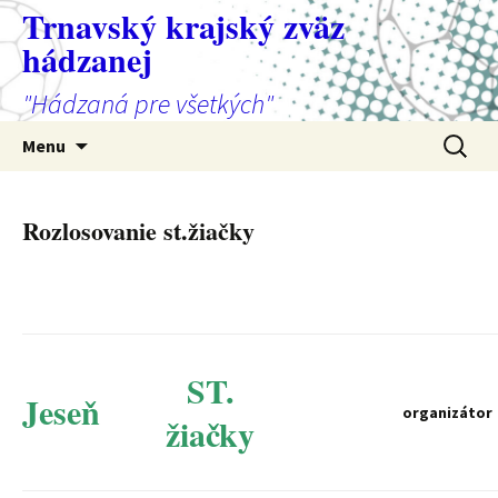
Preskočiť
Trnavský krajský zväz
na
hádzanej
obsah
"Hádzaná pre všetkých"
Hľadať:
Menu
Rozlosovanie st.žiačky
ST.
Jeseň
organizátor
žiačky