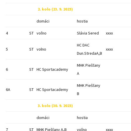
2. kolo (23. 9. 2023)
domáci
hostia
4
ST
voľno
Slávia Sered
xxxx
HC DAC
5
ST
volno
xxxx
Dun.StredaA,B
MHK Piešťany
6
ST
HC Sportacademy
A
MHK Piešťany
6A
ST
HC Sportacademy
B
3. kolo (30. 9. 2023)
domáci
hostia
7
ST
MHK Piešťany A,B
voľno
xxxx