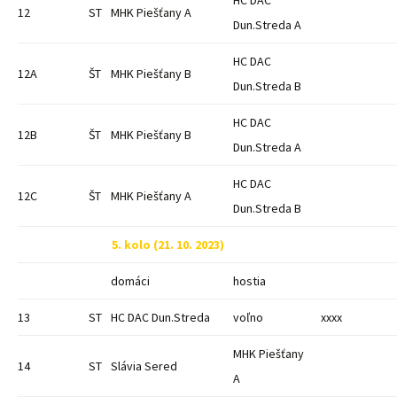
HC DAC
12
ST
MHK Piešťany A
Dun.Streda A
HC DAC
12A
ŠT
MHK Piešťany B
Dun.Streda B
HC DAC
12B
ŠT
MHK Piešťany B
Dun.Streda A
HC DAC
12C
ŠT
MHK Piešťany A
Dun.Streda B
5. kolo (21. 10. 2023)
domáci
hostia
13
ST
HC DAC Dun.Streda
voľno
xxxx
MHK Piešťany
14
ST
Slávia Sered
A