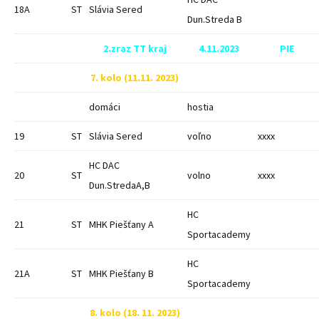
18A
ST
Slávia Sered
Dun.Streda B
2.zraz TT kraj
4.11.2023
PIE
7. kolo (11.11. 2023)
domáci
hostia
19
ST
Slávia Sered
voľno
xxxx
HC DAC
20
ST
volno
xxxx
Dun.StredaA,B
HC
21
ST
MHK Piešťany A
Sportacademy
HC
21A
ST
MHK Piešťany B
Sportacademy
8. kolo (18. 11. 2023)