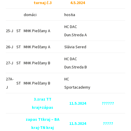
turnaj č.3
4.5.2024
domáci
hostia
HC DAC
25-J
ST
MHK Piešťany A
Dun.Streda A
26-J
ST
MHK Piešťany A
Slávia Sered
HC DAC
27-J
ST
MHK Piešťany B
Dun.Streda B
27A-
HC
ST
MHK Piešťany B
J
Sportacademy
3.zraz TT
11.5.2024
??????
kraj+zápas
zapas Ttkraj – BA
11.5.2024
?????
kraj-TN kraj