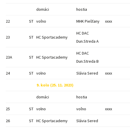
domáci
hostia
22
ST
voľno
MHK Piešťany
xxxx
HC DAC
23
ST
HC Sportacademy
Dun.Streda A
HC DAC
23A
ST
HC Sportacademy
Dun.Streda B
24
ST
volno
Slávia Sered
xxxx
9. kolo (25. 11. 2023)
domáci
hostia
25
ST
volno
voľno
xxxx
26
ST
HC Sportacademy
Slávia Sered