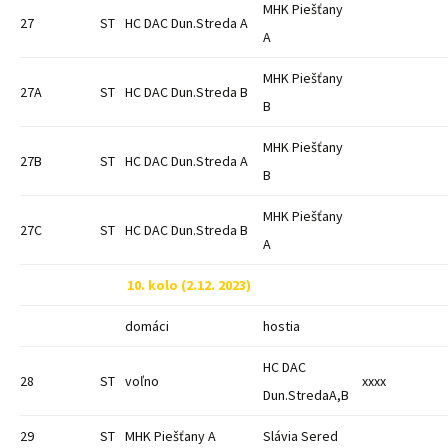
MHK Piešťany
27
ST
HC DAC Dun.Streda A
A
MHK Piešťany
27A
ST
HC DAC Dun.Streda B
B
MHK Piešťany
27B
ST
HC DAC Dun.Streda A
B
MHK Piešťany
27C
ST
HC DAC Dun.Streda B
A
10. kolo (2.12. 2023)
domáci
hostia
HC DAC
28
ST
voľno
xxxx
Dun.StredaA,B
29
ST
MHK Piešťany A
Slávia Sered