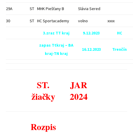
29A
ST
MHK Piešťany B
Slávia Sered
30
ST
HC Sportacademy
volno
xxxx
3.zraz TT kraj
9.12.2023
HC
zapas Ttkraj – BA
16.12.2023
Trenčín
kraj-TN kraj
ST.
JAR
žiačky
2024
Rozpis