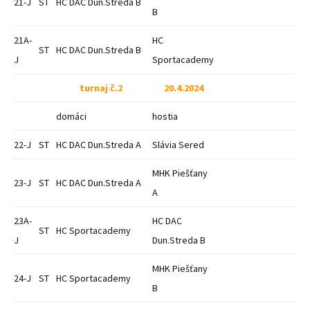
21-J
ST
HC DAC Dun.Streda B
B
21A-
HC
ST
HC DAC Dun.Streda B
J
Sportacademy
turnaj č.2
20.4.2024
domáci
hostia
22-J
ST
HC DAC Dun.Streda A
Slávia Sered
MHK Piešťany
23-J
ST
HC DAC Dun.Streda A
A
23A-
HC DAC
ST
HC Sportacademy
J
Dun.Streda B
MHK Piešťany
24-J
ST
HC Sportacademy
B