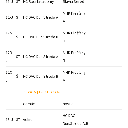
11-J
ST
HC Sportacademy
Slávia Sered
MHK Piešťany
12-J
ST
HC DAC Dun.Streda A
A
12A-
MHK Piešťany
ŠT
HC DAC Dun.Streda B
J
B
12B-
MHK Piešťany
ŠT
HC DAC Dun.Streda A
J
B
12C-
MHK Piešťany
ŠT
HC DAC Dun.Streda B
J
A
5. kolo (16. 03. 2024)
domáci
hostia
HC DAC
13-J
ST
volno
Dun.Streda A,B