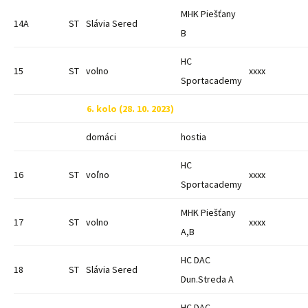
MHK Piešťany
14A
ST
Slávia Sered
B
HC
15
ST
volno
xxxx
Sportacademy
6. kolo (28. 10. 2023)
domáci
hostia
HC
16
ST
voľno
xxxx
Sportacademy
MHK Piešťany
17
ST
volno
xxxx
A,B
HC DAC
18
ST
Slávia Sered
Dun.Streda A
HC DAC