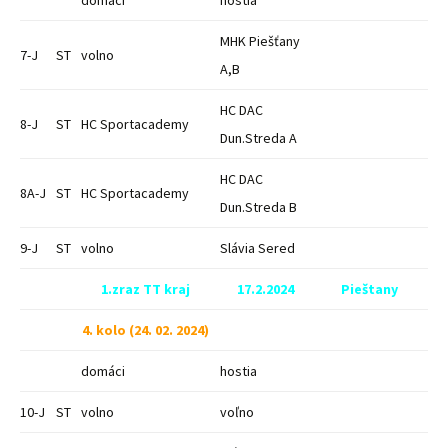
domáci
hostia
MHK Piešťany
7-J
ST
volno
A,B
HC DAC
8-J
ST
HC Sportacademy
Dun.Streda A
HC DAC
8A-J
ST
HC Sportacademy
Dun.Streda B
9-J
ST
volno
Slávia Sered
1.zraz TT kraj
17.2.2024
Pieštany
4. kolo (24. 02. 2024)
domáci
hostia
10-J
ST
volno
voľno