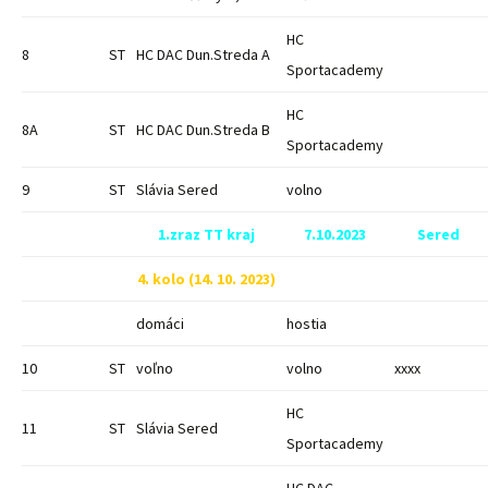
HC
8
ST
HC DAC Dun.Streda A
Sportacademy
HC
8A
ST
HC DAC Dun.Streda B
Sportacademy
9
ST
Slávia Sered
volno
1.zraz TT kraj
7.10.2023
Sered
4. kolo (14. 10. 2023)
domáci
hostia
10
ST
voľno
volno
xxxx
HC
11
ST
Slávia Sered
Sportacademy