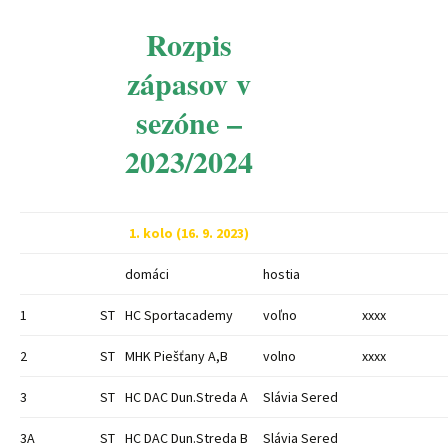
Rozpis
zápasov v
sezóne –
2023/2024
1. kolo (16. 9. 2023)
domáci
hostia
1
ST
HC Sportacademy
voľno
xxxx
2
ST
MHK Piešťany A,B
volno
xxxx
3
ST
HC DAC Dun.Streda A
Slávia Sered
3A
ST
HC DAC Dun.Streda B
Slávia Sered