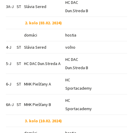
HC DAC
3A-J
ST
Slávia Sered
Dun.Streda B
2. kolo (03.02. 2024)
domáci
hostia
4-J
ST
Slávia Sered
voľno
HC DAC
5-J
ST
HC DAC Dun.Streda A
Dun.Streda B
HC
6-J
ST
MHK Piešťany A
Sportacademy
HC
6A-J
ST
MHK Piešťany B
Sportacademy
3. kolo (10.02. 2024)