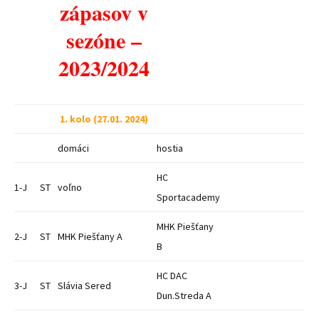
zápasov v
sezóne –
2023/2024
1. kolo (27.01. 2024)
domáci
hostia
HC
1-J
ST
voľno
Sportacademy
MHK Piešťany
2-J
ST
MHK Piešťany A
B
HC DAC
3-J
ST
Slávia Sered
Dun.Streda A