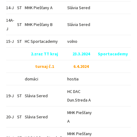
14-J
ST
MHK Piešťany A
Slávia Sered
14A-
ST
MHK Piešťany B
Slávia Sered
J
15-J
ST
HC Sportacademy
volno
2.zraz TT kraj
23.3.2024
Sportacademy
turnaj č.1
6.4.2024
domáci
hostia
HC DAC
19-J
ST
Slávia Sered
Dun.Streda A
MHK Piešťany
20-J
ST
Slávia Sered
A
MHK Piešťany