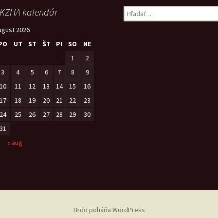
KZHA kalendár
Hľadať:
ugust 2026
PO
UT
ST
ŠT
PI
SO
NE
1
2
3
4
5
6
7
8
9
10
11
12
13
14
15
16
17
18
19
20
21
22
23
24
25
26
27
28
29
30
31
« aug
Hrdo poháňa WordPress