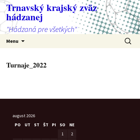
Preskočiť
Trnavský krajský zväz
na
hádzanej
obsah
"Hádzaná pre všetkých"
Hľadať:
Menu
Turnaje_2022
august 2026
PO
UT
ST
ŠT
PI
SO
NE
1
2