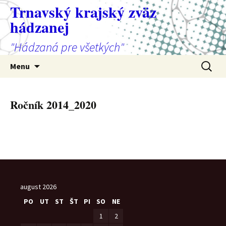
Preskočiť
Trnavský krajský zväz
na
hádzanej
obsah
"Hádzaná pre všetkých"
Hľadať:
Menu
Ročník 2014_2020
august 2026
PO
UT
ST
ŠT
PI
SO
NE
1
2